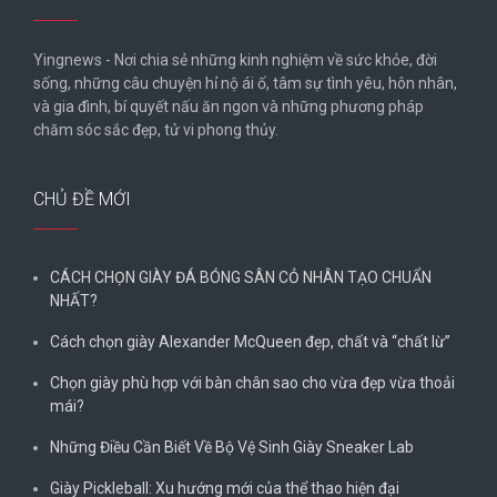
Yingnews - Nơi chia sẻ những kinh nghiệm về sức khỏe, đời
sống, những câu chuyện hỉ nộ ái ố, tâm sự tình yêu, hôn nhân,
và gia đình, bí quyết nấu ăn ngon và những phương pháp
chăm sóc sắc đẹp, tử vi phong thủy.
CHỦ ĐỀ MỚI
CÁCH CHỌN GIÀY ĐÁ BÓNG SÂN CỎ NHÂN TẠO CHUẨN
NHẤT?
Cách chọn giày Alexander McQueen đẹp, chất và “chất lừ”
Chọn giày phù hợp với bàn chân sao cho vừa đẹp vừa thoải
mái?
Những Điều Cần Biết Về Bộ Vệ Sinh Giày Sneaker Lab
Giày Pickleball: Xu hướng mới của thể thao hiện đại