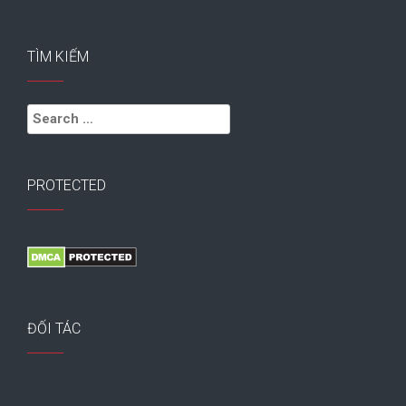
TÌM KIẾM
Search
for:
PROTECTED
ĐỐI TÁC