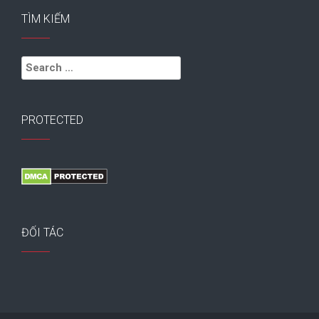
TÌM KIẾM
Search
for:
PROTECTED
ĐỐI TÁC