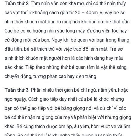
Tuần thứ 2
: Tầm nhìn vẫn còn khá mờ, chỉ có thể nhìn thấy
các vật thể ở khoảng cách gần từ 20 – 40cm, vì vậy bé sẽ
nhìn thấy khuôn mặt bạn rõ ràng hơn khi bạn ôm bé thật gần.
Các bé có xu hướng nhìn vào lông mày, đường viền tóc hay
cử động môi của bạn. Ngay khi bé quen với bạn trong tháng
đầu tiên, bé sẽ thích thú với việc trao đổi ánh mắt. Trẻ sơ
sinh thích khuôn mặt người hơn là các hình dạng hay màu
sắc khác. Tiếp theo những thứ bé quan tâm là vật thể sáng,
chuyển động, tương phản cao hay đen trắng.
Tuần thứ 3
: Phần nhiều thời gian bé chỉ ngủ, nằm yên, hoặc
ngọ nguậy. Cách giao tiếp duy nhất của bé là khóc, nhưng
bạn có thể giao tiếp với bé bằng giọng nói và cử chỉ vì các
bé có thể nhận ra giọng của mẹ và phân biệt với những giọng
khác. Bé cũng thích được ôm ấp, âu yếm, hôn, vuốt ve và ẵm
bồng. Bé có thể nói “a” khi nghe thấy giọng hay nhìn thấy