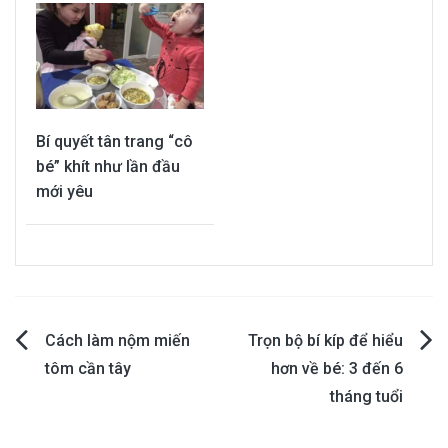
Bí quyết tân trang “cô
bé” khít như lần đầu
mới yêu
Post
Cách làm nộm miến
Trọn bộ bí kíp để hiểu
tôm cần tây
hơn về bé: 3 đến 6
navigation
tháng tuổi