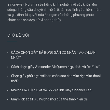
Yingnews - Nơi chia sẻ những kinh nghiệm về sức khỏe, đời
sống, những câu chuyện hỉ nộ ái ố, tâm sự tình yêu, hôn nhân,
và gia đình, bí quyết nấu ăn ngon và những phương pháp
chăm sóc sắc đẹp, tử vi phong thủy.
CHỦ ĐỀ MỚI
CÁCH CHỌN GIÀY ĐÁ BÓNG SÂN CỎ NHÂN TẠO CHUẨN
NHẤT?
Cách chọn giày Alexander McQueen đẹp, chất và “chất lừ”
Chọn giày phù hợp với bàn chân sao cho vừa đẹp vừa thoải
mái?
Những Điều Cần Biết Về Bộ Vệ Sinh Giày Sneaker Lab
Giày Pickleball: Xu hướng mới của thể thao hiện đại