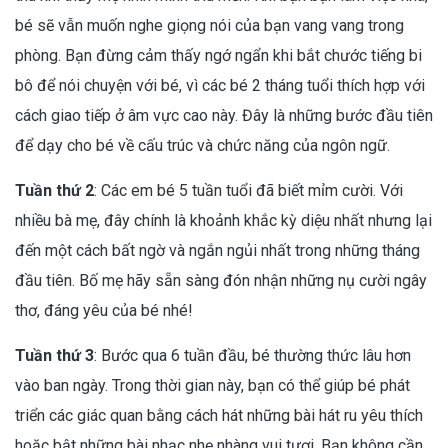
bé sẽ vẫn muốn nghe giọng nói của bạn vang vang trong
phòng. Bạn đừng cảm thấy ngớ ngẩn khi bắt chước tiếng bi
bô để nói chuyện với bé, vì các bé 2 tháng tuổi thích hợp với
cách giao tiếp ở âm vực cao này. Đây là những bước đầu tiên
để dạy cho bé về cấu trúc và chức năng của ngôn ngữ.
Tuần thứ 2
: Các em bé 5 tuần tuổi đã biết mỉm cười. Với
nhiều bà mẹ, đây chính là khoảnh khắc kỳ diệu nhất nhưng lại
đến một cách bất ngờ và ngắn ngủi nhất trong những tháng
đầu tiên. Bố mẹ hãy sẵn sàng đón nhận những nụ cười ngây
thơ, đáng yêu của bé nhé!
Tuần thứ 3
: Bước qua 6 tuần đầu, bé thường thức lâu hơn
vào ban ngày. Trong thời gian này, bạn có thể giúp bé phát
triển các giác quan bằng cách hát những bài hát ru yêu thích
hoặc bật những bài nhạc nhẹ nhàng vui tươi. Bạn không cần