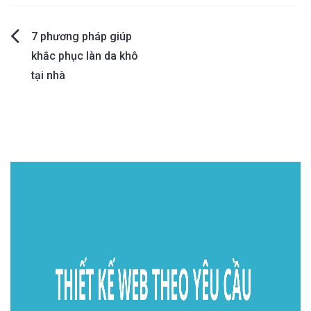
Post
7 phương pháp giúp
khắc phục làn da khô
navigation
tại nhà