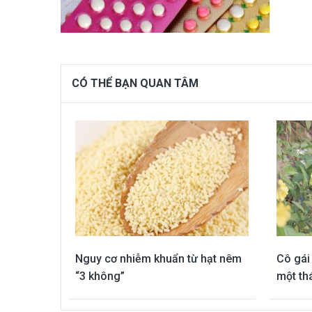
CÓ THỂ BẠN QUAN TÂM
Nguy cơ nhiễm khuẩn từ hạt nêm
Cô gái 
“3 không”
một th