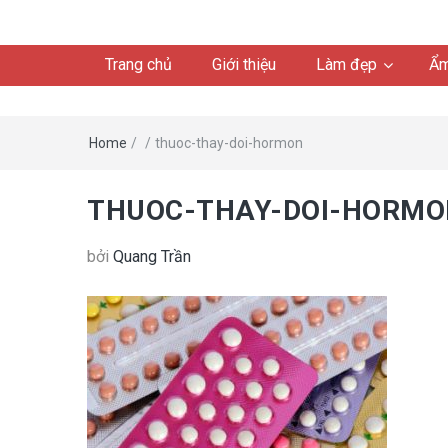
Trang chủ
Giới thiệu
Làm đẹp
Ẩm
Home
/
/
thuoc-thay-doi-hormon
THUOC-THAY-DOI-HORMO
bởi
Quang Trần