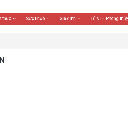
 thực
Sức khỏe
Gia đình
Tử vi – Phong thủ
N