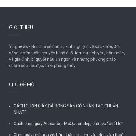
GIỚI THIỆU
Yingnews - Nơi chia sẻ những kinh nghiệm về sức khỏe, đời
sống, những câu chuyện hỉ nộ ái ố, tâm sự tình yêu, hôn nhân,
và gia đình, bí quyết nấu ăn ngon và những phương pháp
chăm sóc sắc đẹp, tử vi phong thủy.
CHỦ ĐỀ MỚI
CÁCH CHỌN GIÀY ĐÁ BÓNG SÂN CỎ NHÂN TẠO CHUẨN
NHẤT?
Cách chọn giày Alexander McQueen đẹp, chất và “chất lừ”
Chọn giày phù hợp với bàn chân sao cho vừa đẹp vừa thoải