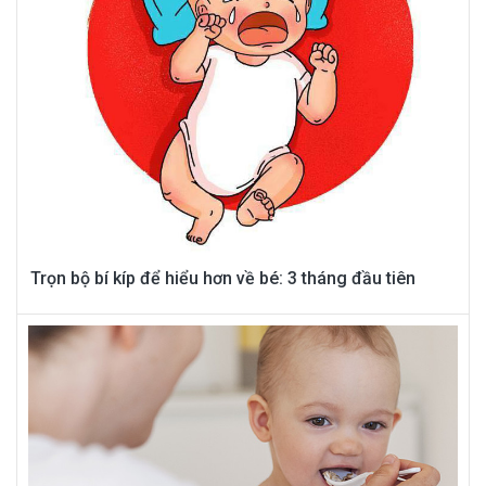
Trọn bộ bí kíp để hiểu hơn về bé: 3 tháng đầu tiên