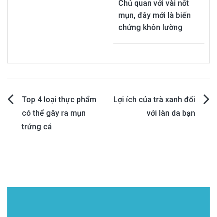
Chủ quan với vài nốt
mụn, đây mới là biến
chứng khôn lường
Post
Top 4 loại thực phẩm
Lợi ích của trà xanh đối
có thể gây ra mụn
với làn da bạn
navigation
trứng cá