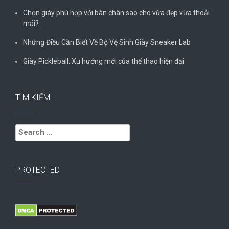
Chọn giày phù hợp với bàn chân sao cho vừa đẹp vừa thoải
mái?
Những Điều Cần Biết Về Bộ Vệ Sinh Giày Sneaker Lab
Giày Pickleball: Xu hướng mới của thể thao hiện đại
TÌM KIẾM
Search
for:
PROTECTED