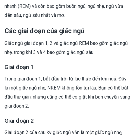
nhanh (REM) và còn bao gồm buồn ngủ, ngủ nhẹ, ngủ vừa
đến sâu, ngủ sâu nhất và mơ.
Các giai đoạn của giấc ngủ
Giấc ngủ giai đoạn 1, 2 và giấc ngủ REM bao gồm giấc ngủ
nhẹ, trong khi 3 và 4 bao gồm giấc ngủ sâu.
Giai đoạn 1
Trong giai đoạn 1, bắt đầu trôi từ lúc thức đến khi ngủ. Đây
là một giấc ngủ nhẹ, NREM không tồn tại lâu. Bạn có thể bắt
đầu thư giãn, nhưng cũng có thể co giật khi bạn chuyển sang
giai đoạn 2.
Giai đoạn 2
Giai đoạn 2 của chu kỳ giấc ngủ vẫn là một giấc ngủ nhẹ,