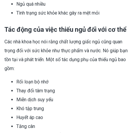
Ngủ quá nhiều
Tình trạng sức khỏe khác gây ra mệt mỏi
Tác động của việc thiếu ngủ đối với cơ thể
Các nhà khoa học nói rằng chất lượng giấc ngủ cũng quan
trọng đối với sức khỏe như thực phẩm và nước. Nó giúp bạn
tồn tại và phát triển. Một số tác dụng phụ của thiếu ngủ bao
gồm:
Rối loạn bộ nhớ
Thay đổi tâm trạng
Miễn dịch suy yếu
Khó tập trung
Huyết áp cao
Tăng cân