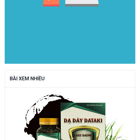
BÀI XEM NHIỀU