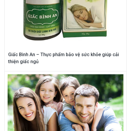
Giấc Bình An – Thực phẩm bảo vệ sức khỏe giúp cải
thiện giấc ngủ