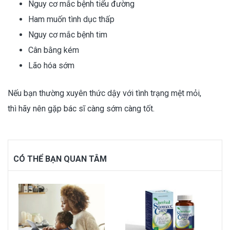
Nguy cơ mắc bệnh tiểu đường
Ham muốn tình dục thấp
Nguy cơ mắc bệnh tim
Cân bằng kém
Lão hóa sớm
Nếu bạn thường xuyên thức dậy với tình trạng mệt mỏi,
thì hãy nên gặp bác sĩ càng sớm càng tốt.
CÓ THỂ BẠN QUAN TÂM