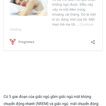
Có 5 giai đoạn của giấc ngủ gồm giấc ngủ mắt không
chuyển động nhanh (NREM) và giấc ngủ mắt chuyển động