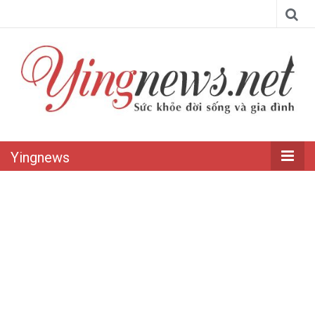
Yingnews