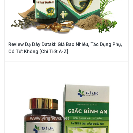
Review Dạ Dày Dataki: Giá Bao Nhiêu, Tác Dụng Phụ,
Có Tốt Không [Chi Tiết A-Z]