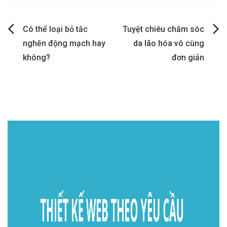
Post
Có thể loại bỏ tắc
Tuyệt chiêu chăm sóc
nghẽn động mạch hay
da lão hóa vô cùng
navigation
không?
đơn giản