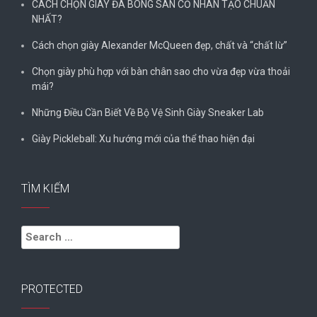
CÁCH CHỌN GIÀY ĐÁ BÓNG SÂN CỎ NHÂN TẠO CHUẨN
NHẤT?
Cách chọn giày Alexander McQueen đẹp, chất và “chất lừ”
Chọn giày phù hợp với bàn chân sao cho vừa đẹp vừa thoải
mái?
Những Điều Cần Biết Về Bộ Vệ Sinh Giày Sneaker Lab
Giày Pickleball: Xu hướng mới của thể thao hiện đại
TÌM KIẾM
Search
for:
PROTECTED