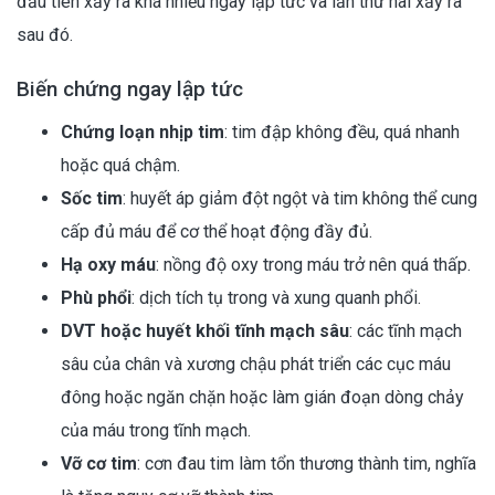
đầu tiên xảy ra khá nhiều ngay lập tức và lần thứ hai xảy ra
sau đó.
Biến chứng ngay lập tức
Chứng loạn nhịp tim
: tim đập không đều, quá nhanh
hoặc quá chậm.
Sốc tim
: huyết áp giảm đột ngột và tim không thể cung
cấp đủ máu để cơ thể hoạt động đầy đủ.
Hạ oxy máu
: nồng độ oxy trong máu trở nên quá thấp.
Phù phổi
: dịch tích tụ trong và xung quanh phổi.
DVT hoặc huyết khối tĩnh mạch sâu
: các tĩnh mạch
sâu của chân và xương chậu phát triển các cục máu
đông hoặc ngăn chặn hoặc làm gián đoạn dòng chảy
của máu trong tĩnh mạch.
Vỡ cơ tim
: cơn đau tim làm tổn thương thành tim, nghĩa