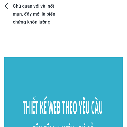
Post
Chủ quan với vài nốt
mụn, đây mới là biến
navigation
chứng khôn lường