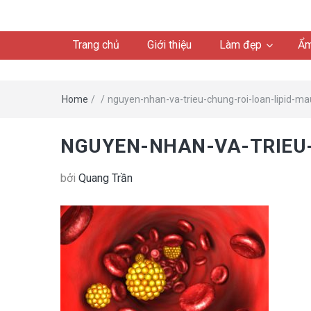
Trang chủ
Giới thiệu
Làm đẹp
Ẩm
Home
/
/
nguyen-nhan-va-trieu-chung-roi-loan-lipid-mau
NGUYEN-NHAN-VA-TRIEU-
bởi
Quang Trần