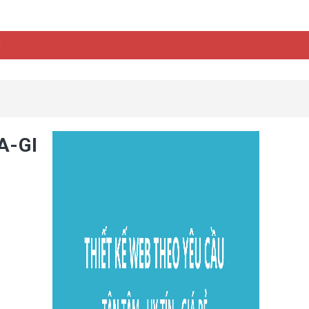
y
A-GI