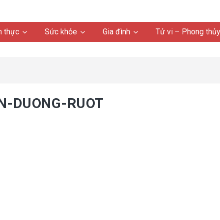
 thực
Sức khỏe
Gia đình
Tử vi – Phong thủ
AN-DUONG-RUOT