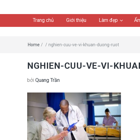
Trang chủ
Giới thiệu
Làm đẹp
Ẩm
Home
/
/
nghien-cuu-ve-vi-khuan-duong-ruot
NGHIEN-CUU-VE-VI-KHU
bởi
Quang Trần