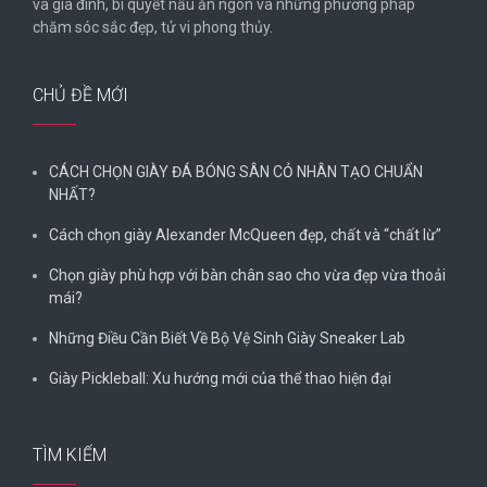
và gia đình, bí quyết nấu ăn ngon và những phương pháp
chăm sóc sắc đẹp, tử vi phong thủy.
CHỦ ĐỀ MỚI
CÁCH CHỌN GIÀY ĐÁ BÓNG SÂN CỎ NHÂN TẠO CHUẨN
NHẤT?
Cách chọn giày Alexander McQueen đẹp, chất và “chất lừ”
Chọn giày phù hợp với bàn chân sao cho vừa đẹp vừa thoải
mái?
Những Điều Cần Biết Về Bộ Vệ Sinh Giày Sneaker Lab
Giày Pickleball: Xu hướng mới của thể thao hiện đại
TÌM KIẾM