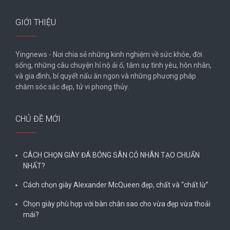
GIỚI THIỆU
Yingnews - Nơi chia sẻ những kinh nghiệm về sức khỏe, đời
sống, những câu chuyện hỉ nộ ái ố, tâm sự tình yêu, hôn nhân,
và gia đình, bí quyết nấu ăn ngon và những phương pháp
chăm sóc sắc đẹp, tử vi phong thủy.
CHỦ ĐỀ MỚI
CÁCH CHỌN GIÀY ĐÁ BÓNG SÂN CỎ NHÂN TẠO CHUẨN
NHẤT?
Cách chọn giày Alexander McQueen đẹp, chất và “chất lừ”
Chọn giày phù hợp với bàn chân sao cho vừa đẹp vừa thoải
mái?