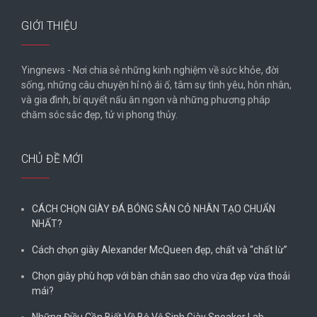
GIỚI THIỆU
Yingnews - Nơi chia sẻ những kinh nghiệm về sức khỏe, đời
sống, những câu chuyện hỉ nộ ái ố, tâm sự tình yêu, hôn nhân,
và gia đình, bí quyết nấu ăn ngon và những phương pháp
chăm sóc sắc đẹp, tử vi phong thủy.
CHỦ ĐỀ MỚI
CÁCH CHỌN GIÀY ĐÁ BÓNG SÂN CỎ NHÂN TẠO CHUẨN
NHẤT?
Cách chọn giày Alexander McQueen đẹp, chất và “chất lừ”
Chọn giày phù hợp với bàn chân sao cho vừa đẹp vừa thoải
mái?
Những Điều Cần Biết Về Bộ Vệ Sinh Giày Sneaker Lab