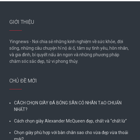
GIỚI THIỆU
Yingnews - Nơi chia sẻ những kinh nghiệm về sức khỏe, đời
sống, những câu chuyện hỉ nộ ái ố, tâm sự tình yêu, hôn nhân,
và gia đình, bí quyết nấu ăn ngon và những phương pháp
chăm sóc sắc đẹp, tử vi phong thủy.
CHỦ ĐỀ MỚI
CÁCH CHỌN GIÀY ĐÁ BÓNG SÂN CỎ NHÂN TẠO CHUẨN
NHẤT?
Cách chọn giày Alexander McQueen đẹp, chất và “chất lừ”
Chọn giày phù hợp với bàn chân sao cho vừa đẹp vừa thoải
mái?