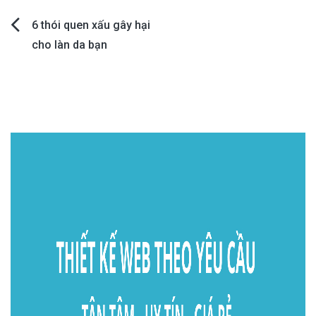
Post
6 thói quen xấu gây hại
cho làn da bạn
navigation