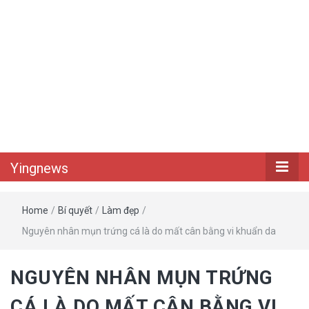
Yingnews
Home
/
Bí quyết
/
Làm đẹp
/
Nguyên nhân mụn trứng cá là do mất cân bằng vi khuẩn da
NGUYÊN NHÂN MỤN TRỨNG
CÁ LÀ DO MẤT CÂN BẰNG VI