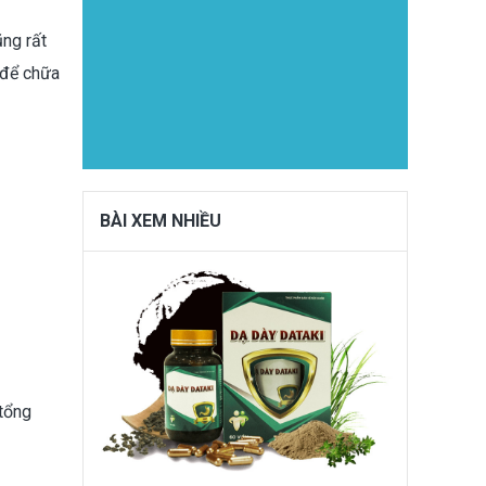
ũng rất
 để chữa
BÀI XEM NHIỀU
 tổng