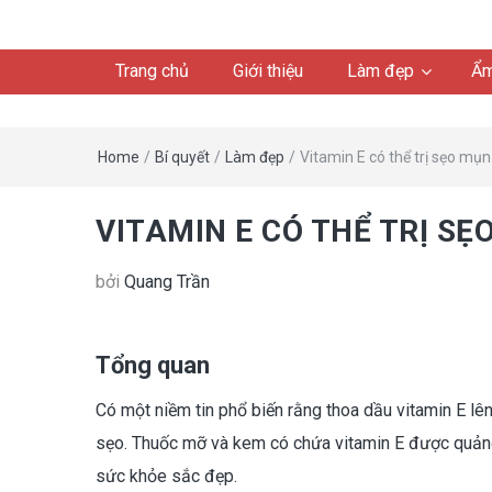
Trang chủ
Giới thiệu
Làm đẹp
Ẩm
Home
/
Bí quyết
/
Làm đẹp
/
Vitamin E có thể trị sẹo mụ
VITAMIN E CÓ THỂ TRỊ S
bởi
Quang Trần
Tổng quan
Có một niềm tin phổ biến rằng thoa dầu vitamin E lê
sẹo. Thuốc mỡ và kem có chứa vitamin E được quảng
sức khỏe sắc đẹp.