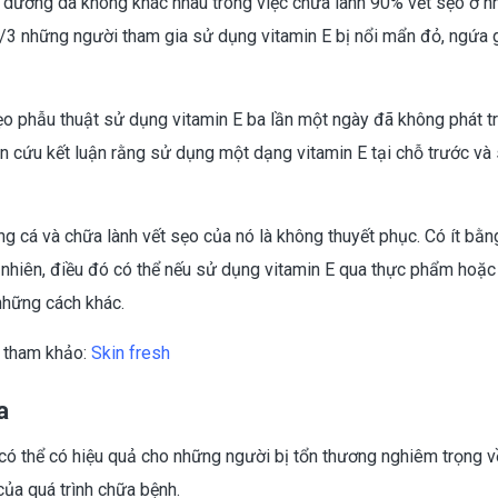
 dưỡng da không khác nhau trong việc chữa lành 90% vết sẹo ở 
/3 những người tham gia sử dụng vitamin E bị nổi mẩn đỏ, ngứa g
ẹo phẫu thuật sử dụng vitamin E ba lần một ngày đã không phát t
ên cứu kết luận rằng sử dụng một dạng vitamin E tại chỗ trước và
ứng cá và chữa lành vết sẹo của nó là không thuyết phục. Có ít bằ
y nhiên, điều đó có thể nếu sử dụng vitamin E qua thực phẩm hoặ
những cách khác.
y tham khảo:
Skin fresh
a
có thể có hiệu quả cho những người bị tổn thương nghiêm trọng v
của quá trình chữa bệnh.