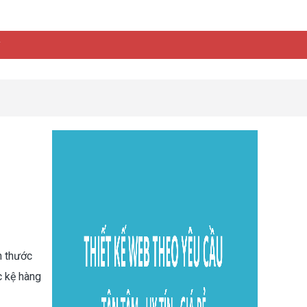
y
h thước
c kệ hàng