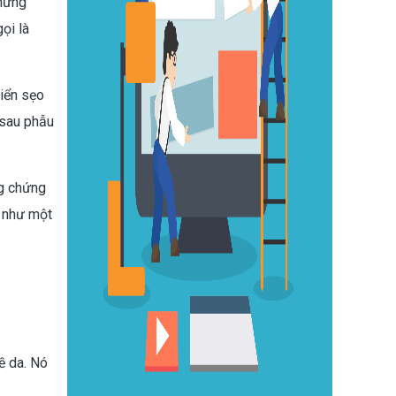
những
ọi là
riển sẹo
 sau phẫu
ng chứng
c như một
ề da. Nó