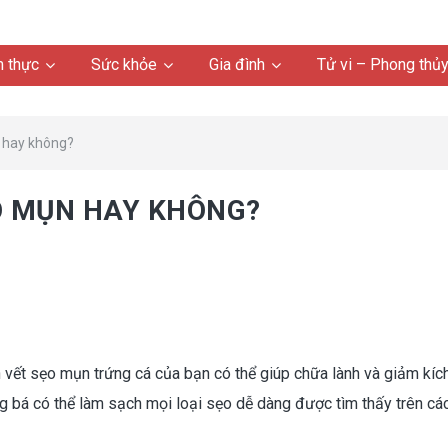
 thực
Sức khỏe
Gia đình
Tử vi – Phong thủ
n hay không?
ẸO MỤN HAY KHÔNG?
n vết sẹo mụn trứng cá của bạn có thể giúp chữa lành và giảm kíc
 bá có thể làm sạch mọi loại sẹo dễ dàng được tìm thấy trên cá