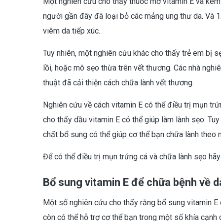
Một nghiên cứu cho thấy thuốc mỡ vitamin E và kem
người gần đây đã loại bỏ các mảng ung thư da. Và 1
viêm da tiếp xúc.
Tuy nhiên, một nghiên cứu khác cho thấy trẻ em bị s
lồi, hoặc mô sẹo thừa trên vết thương. Các nhà nghi
thuật đã cải thiện cách chữa lành vết thương.
Nghiên cứu về cách vitamin E có thể điều trị mụn tr
cho thấy dầu vitamin E có thể giúp làm lành sẹo. Tu
chất bổ sung có thể giúp cơ thể bạn chữa lành theo 
Để có thể điều trị mụn trứng cá và chữa lành sẹo hã
Bổ sung vitamin E để chữa bệnh về d
Một số nghiên cứu cho thấy rằng bổ sung vitamin E 
còn có thể hỗ trợ cơ thể bạn trong một số khía cạnh 