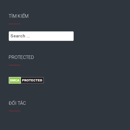
TÌM KIẾM
Search
for:
PROTECTED
ĐỐI TÁC