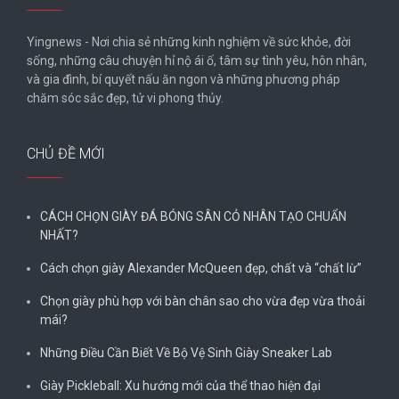
Yingnews - Nơi chia sẻ những kinh nghiệm về sức khỏe, đời
sống, những câu chuyện hỉ nộ ái ố, tâm sự tình yêu, hôn nhân,
và gia đình, bí quyết nấu ăn ngon và những phương pháp
chăm sóc sắc đẹp, tử vi phong thủy.
CHỦ ĐỀ MỚI
CÁCH CHỌN GIÀY ĐÁ BÓNG SÂN CỎ NHÂN TẠO CHUẨN
NHẤT?
Cách chọn giày Alexander McQueen đẹp, chất và “chất lừ”
Chọn giày phù hợp với bàn chân sao cho vừa đẹp vừa thoải
mái?
Những Điều Cần Biết Về Bộ Vệ Sinh Giày Sneaker Lab
Giày Pickleball: Xu hướng mới của thể thao hiện đại