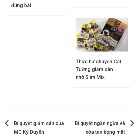
đúng bài
Thực hư chuyện Cát
Tường giảm cân
nhờ Slim Mix
Post
Bí quyết giảm cân của
Bí quyết ngăn ngừa và
MC Kỳ Duyên
xóa tan bọng mắt
navigation