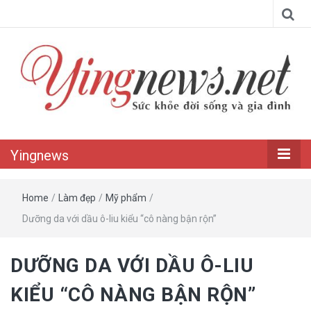
Yingnews
Home
/
Làm đẹp
/
Mỹ phẩm
/
Dưỡng da với dầu ô-liu kiểu “cô nàng bận rộn”
DƯỠNG DA VỚI DẦU Ô-LIU
KIỂU “CÔ NÀNG BẬN RỘN”