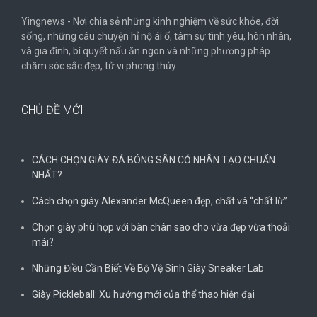
Yingnews - Nơi chia sẻ những kinh nghiệm về sức khỏe, đời
sống, những câu chuyện hỉ nộ ái ố, tâm sự tình yêu, hôn nhân,
và gia đình, bí quyết nấu ăn ngon và những phương pháp
chăm sóc sắc đẹp, tử vi phong thủy.
CHỦ ĐỀ MỚI
CÁCH CHỌN GIÀY ĐÁ BÓNG SÂN CỎ NHÂN TẠO CHUẨN
NHẤT?
Cách chọn giày Alexander McQueen đẹp, chất và “chất lừ”
Chọn giày phù hợp với bàn chân sao cho vừa đẹp vừa thoải
mái?
Những Điều Cần Biết Về Bộ Vệ Sinh Giày Sneaker Lab
Giày Pickleball: Xu hướng mới của thể thao hiện đại