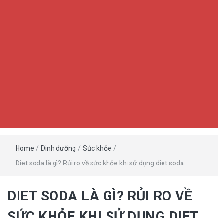
Home
/
Dinh dưỡng
/
Sức khỏe
/
Diet soda là gì? Rủi ro về sức khỏe khi sử dụng diet soda
DIET SODA LÀ GÌ? RỦI RO VỀ
SỨC KHỎE KHI SỬ DỤNG DIET