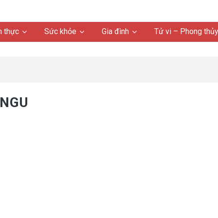
 thực
Sức khỏe
Gia đình
Tử vi – Phong thủ
-NGU