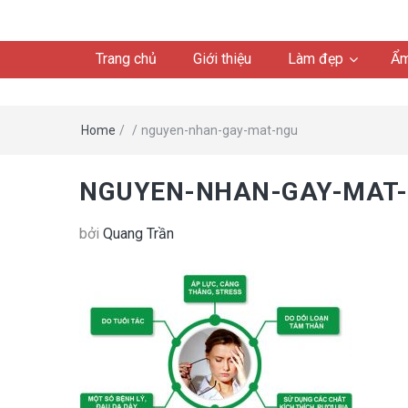
Trang chủ
Giới thiệu
Làm đẹp
Ẩm
Home
/
/
nguyen-nhan-gay-mat-ngu
NGUYEN-NHAN-GAY-MAT
bởi
Quang Trần