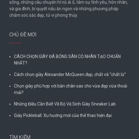
sống, những câu chuyện hỉ nộ ái ố, tâm sự tình yêu, hôn nhân,
và gia đình, bí quyết nấu ăn ngon và những phương pháp
chăm sóc sắc đẹp, tử vi phong thủy.
CHỦ ĐỀ MỚI
CÁCH CHỌN GIÀY ĐÁ BÓNG SÂN CỎ NHÂN TẠO CHUẨN
NHẤT?
Cách chọn giày Alexander McQueen đẹp, chất và “chất lừ”
Chọn giày phù hợp với bàn chân sao cho vừa đẹp vừa thoải
mái?
Những Điều Cần Biết Về Bộ Vệ Sinh Giày Sneaker Lab
Giày Pickleball: Xu hướng mới của thể thao hiện đại
TÌM KIẾM