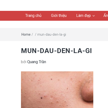
Trang chủ
Giới thiệu
Làm đẹp
Ẩm
Home
/
/
mun-dau-den-la-gi
MUN-DAU-DEN-LA-GI
bởi
Quang Trần