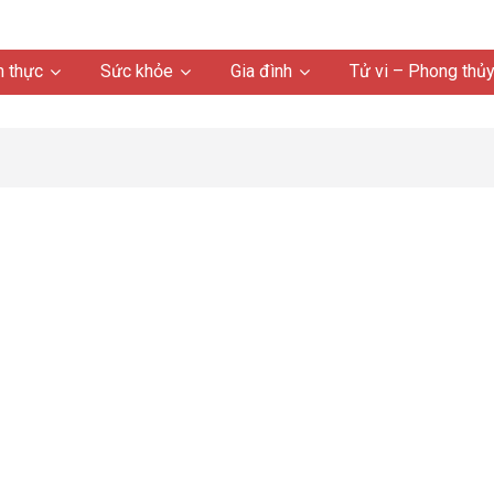
 thực
Sức khỏe
Gia đình
Tử vi – Phong thủ