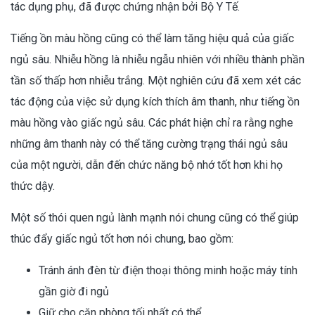
tác dụng phụ, đã được chứng nhận bởi Bộ Y Tế.
Tiếng ồn màu hồng cũng có thể làm tăng hiệu quả của giấc
ngủ sâu. Nhiễu hồng là nhiễu ngẫu nhiên với nhiều thành phần
tần số thấp hơn nhiễu trắng. Một nghiên cứu đã xem xét các
tác động của việc sử dụng kích thích âm thanh, như tiếng ồn
màu hồng vào giấc ngủ sâu. Các phát hiện chỉ ra rằng nghe
những âm thanh này có thể tăng cường trạng thái ngủ sâu
của một người, dẫn đến chức năng bộ nhớ tốt hơn khi họ
thức dậy.
Một số thói quen ngủ lành mạnh nói chung cũng có thể giúp
thúc đẩy giấc ngủ tốt hơn nói chung, bao gồm:
Tránh ánh đèn từ điện thoại thông minh hoặc máy tính
gần giờ đi ngủ
Giữ cho căn phòng tối nhất có thể