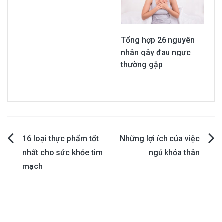
Tổng hợp 26 nguyên
nhân gây đau ngực
thường gặp
Post
16 loại thực phẩm tốt
Những lợi ích của việc
nhất cho sức khỏe tim
ngủ khỏa thân
navigation
mạch