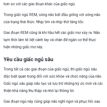
hơn so với các giai đoạn khác của giấc ngủ.
Trong giấc ngủ REM, sóng não bắt đầu giống với sóng não
của trạng thái thức. Nhịp tim và nhịp thở tăng tốc.
Giai đoạn REM cũng là khi hầu hết các giấc mơ xảy ra. Não
tạm thời làm tê liệt cánh tay và chân để ngăn cơ thể thực
hiện những giấc mơ này.
Yêu cầu giấc ngủ sâu
Trong tất cả các giai đoạn của giấc ngủ, thì giấc ngủ sâu
đặc biệt quan trọng đối với sức khỏe và chức năng của não.
Giấc ngủ sâu giúp não tạo và lưu trữ những ký ức mới và cải
thiện khả năng thu thập và nhớ lại thông tin.
Giai đoạn ngủ này cũng giúp não nghỉ ngơi và phục hồi sau