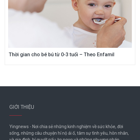
Thời gian cho bé bú từ 0-3 tuổi – Theo Enfamil
GIỚI THIỆU
Yingnews - Nơi chia sẻ những kinh nghiệm về sức khỏe, đời
sống, những câu chuyện hỉ nộ ái ố, tâm sự tình yêu, hôn nhân,
và gia đình, bí quyết nấu ăn ngon và những phương pháp