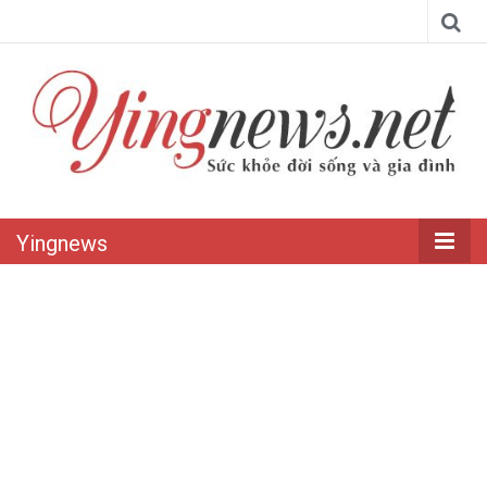
Yingnews