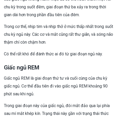
chu kỳ trong suốt đêm, giai đoạn thứ ba xảy ra trong thời
gian dài hơn trong phần đầu tiên của đêm.
Trong cơ thể, nhịp tim và nhịp thở ở mức thấp nhất trong suốt
chu kỳ ngủ này. Các cơ và mắt cũng rất thư giãn, và sóng não
thậm chí còn chậm hơn.
Có thể rất khó để đánh thức ai đó từ giai đoạn ngủ này.
Giấc ngủ REM
Giấc ngủ REM là giai đoạn thứ tư và cuối cùng của chu kỳ
giấc ngủ. Cơ thể đầu tiên đi vào giấc ngủ REM khoảng 90
phút sau khi ngủ.
Trong giai đoạn này của giấc ngủ, đôi mắt đảo qua lại phía
sau mí mắt khép kín. Trạng thái này gần với trạng thái thức