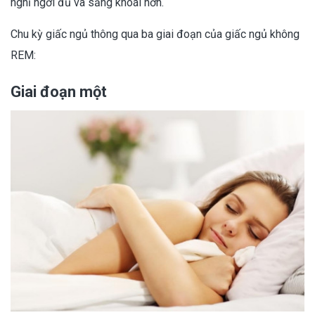
nghỉ ngơi đủ và sảng khoái hơn.
Chu kỳ giấc ngủ thông qua ba giai đoạn của giấc ngủ không
REM:
Giai đoạn một