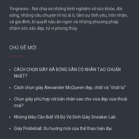
Yingnews - Nơi chia sẻ những kinh nghiệm về sức khỏe, đời
sống, những câu chuyện hỉ nộ ái ố, tâm sự tình yêu, hôn nhân,
và gia đình, bí quyết nấu ăn ngon và những phương pháp
chăm sóc sắc đẹp, tử vi phong thủy.
CHỦ ĐỀ MỚI
CÁCH CHỌN GIÀY ĐÁ BÓNG SÂN CỎ NHÂN TẠO CHUẨN
NHẤT?
Cách chọn giày Alexander McQueen đẹp, chất và “chất lừ”
Chọn giày phù hợp với bàn chân sao cho vừa đẹp vừa thoải
mái?
Những Điều Cần Biết Về Bộ Vệ Sinh Giày Sneaker Lab
Giày Pickleball: Xu hướng mới của thể thao hiện đại