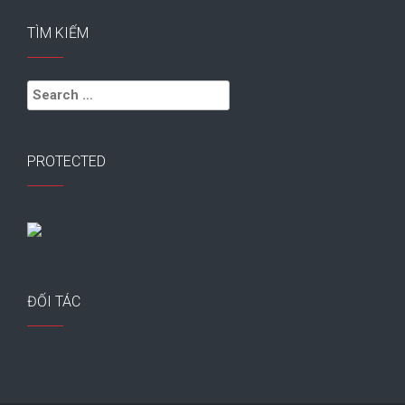
TÌM KIẾM
Search
for:
PROTECTED
ĐỐI TÁC