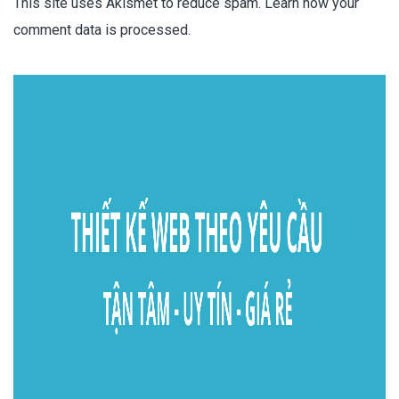
This site uses Akismet to reduce spam.
Learn how your
comment data is processed.