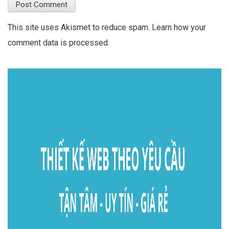
This site uses Akismet to reduce spam.
Learn how your
comment data is processed.