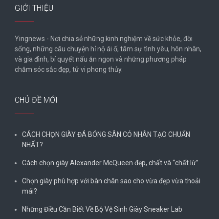
GIỚI THIỆU
Yingnews - Nơi chia sẻ những kinh nghiệm về sức khỏe, đời
sống, những câu chuyện hỉ nộ ái ố, tâm sự tình yêu, hôn nhân,
và gia đình, bí quyết nấu ăn ngon và những phương pháp
chăm sóc sắc đẹp, tử vi phong thủy.
CHỦ ĐỀ MỚI
CÁCH CHỌN GIÀY ĐÁ BÓNG SÂN CỎ NHÂN TẠO CHUẨN
NHẤT?
Cách chọn giày Alexander McQueen đẹp, chất và “chất lừ”
Chọn giày phù hợp với bàn chân sao cho vừa đẹp vừa thoải
mái?
Những Điều Cần Biết Về Bộ Vệ Sinh Giày Sneaker Lab