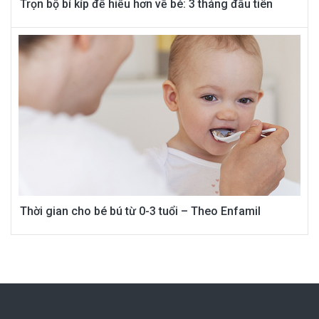
Trọn bộ bí kíp để hiểu hơn về bé: 3 tháng đầu tiên
Thời gian cho bé bú từ 0-3 tuổi – Theo Enfamil