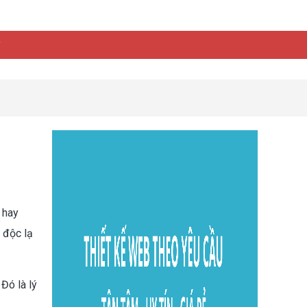
y
 hay
 độc lạ
Đó là lý