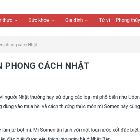
 thực
Sức khỏe
Gia đình
Tử vi – Phong thủ
n phong cách Nhật
N PHONG CÁCH NHẬT
 vì người Nhật thường hay sử dụng các loại mì phổ biến như Udon
 dùng vào mùa hè, và cách thưởng thức món mì Somen này cũng
làm từ bột mì. Mì Somen ăn lạnh với một loại nước xốt đặc biệt. 
ăn đặc biệt được yêu thích vào ngày hè ở Nhật Bản.