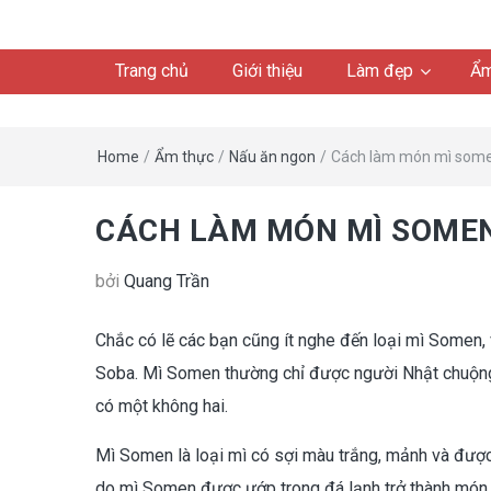
Trang chủ
Giới thiệu
Làm đẹp
Ẩm
Home
/
Ẩm thực
/
Nấu ăn ngon
/
Cách làm món mì some
CÁCH LÀM MÓN MÌ SOME
bởi
Quang Trần
Chắc có lẽ các bạn cũng ít nghe đến loại mì Somen,
Soba. Mì Somen thường chỉ được người Nhật chuộng
có một không hai.
Mì Somen là loại mì có sợi màu trắng, mảnh và được 
do mì Somen được ướp trong đá lạnh trở thành món 