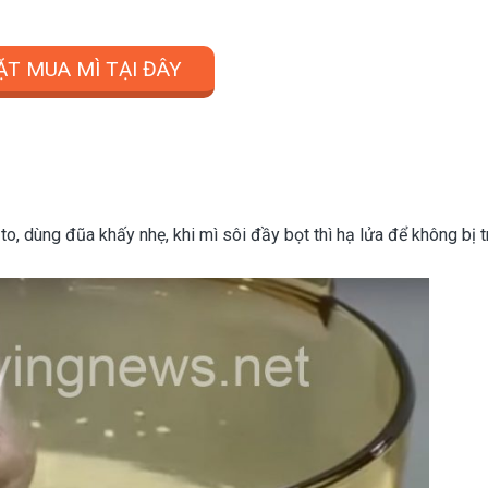
ẶT MUA MÌ TẠI ĐÂY
o, dùng đũa khấy nhẹ, khi mì sôi đầy bọt thì hạ lửa để không bị t