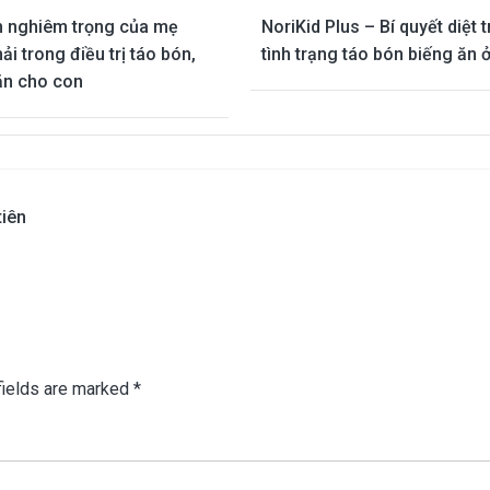
m nghiêm trọng của mẹ
NoriKid Plus – Bí quyết diệt t
i trong điều trị táo bón,
tình trạng táo bón biếng ăn ở
ăn cho con
tiên
fields are marked
*