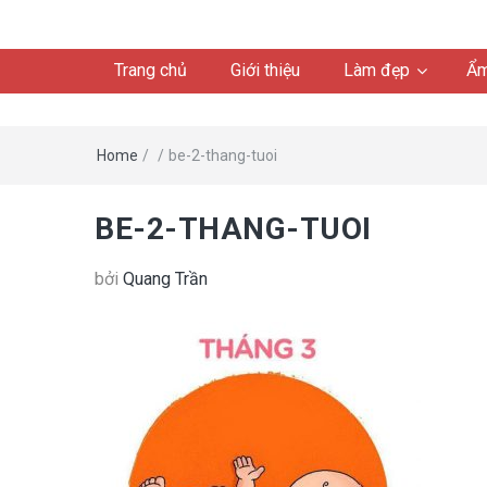
Trang chủ
Giới thiệu
Làm đẹp
Ẩm
Home
/
/
be-2-thang-tuoi
BE-2-THANG-TUOI
bởi
Quang Trần