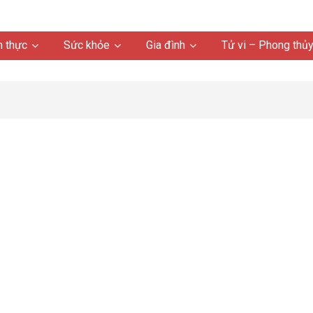
 thực
Sức khỏe
Gia đình
Tử vi – Phong thủ