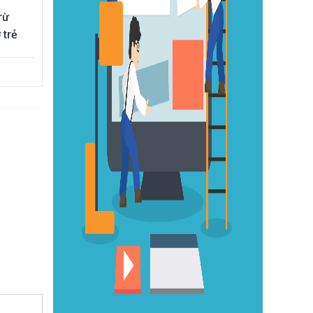
rừ
 trẻ