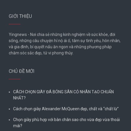
GIỚI THIỆU
Yingnews - Nơi chia sẻ những kinh nghiệm về sức khỏe, đời
sống, những câu chuyện hỉ nộ ái ố, tâm sự tình yêu, hôn nhân,
và gia đình, bí quyết nấu ăn ngon và những phương pháp
chăm sóc sắc đẹp, tử vi phong thủy.
CHỦ ĐỀ MỚI
CÁCH CHỌN GIÀY ĐÁ BÓNG SÂN CỎ NHÂN TẠO CHUẨN
NHẤT?
Cách chọn giày Alexander McQueen đẹp, chất và “chất lừ”
Chọn giày phù hợp với bàn chân sao cho vừa đẹp vừa thoải
mái?