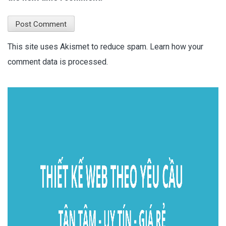
This site uses Akismet to reduce spam.
Learn how your
comment data is processed.