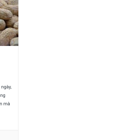
 ngày,
ộng
ẫn mà