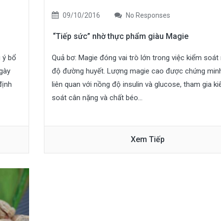
09/10/2016
No Responses
“Tiếp sức” nhờ thực phẩm giàu Magie
 ý bổ
Quả bơ: Magie đóng vai trò lớn trong việc kiểm soát
gày
độ đường huyết. Lượng magie cao được chứng minh
định
liên quan với nồng độ insulin và glucose, tham gia k
soát cân nặng và chất béo...
Xem Tiếp