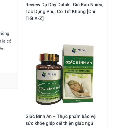
Review Dạ Dày Dataki: Giá Bao Nhiêu,
Tác Dụng Phụ, Có Tốt Không [Chi
Tiết A-Z]
 nồng
 là có
iểm
Giấc Bình An – Thực phẩm bảo vệ
sức khỏe giúp cải thiện giấc ngủ