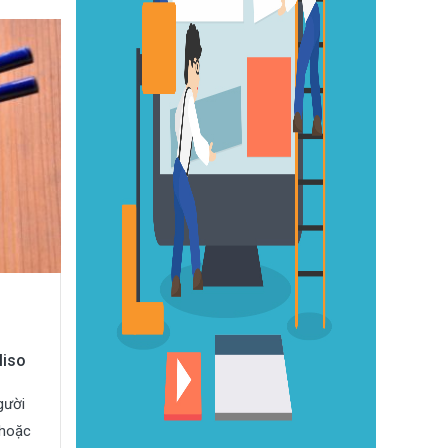
Miso
gười
 hoặc