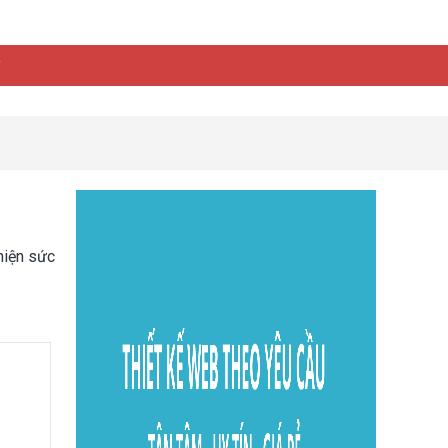
y
hiện sức