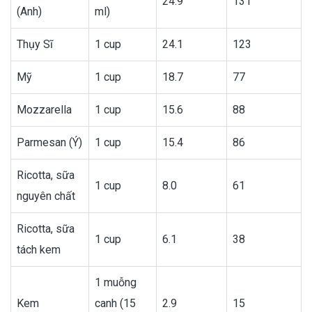
24.9
131
(Anh)
ml)
Thụy Sĩ
1 cup
24.1
123
Mỹ
1 cup
18.7
77
Mozzarella
1 cup
15.6
88
Parmesan (Ý)
1 cup
15.4
86
Ricotta, sữa
1 cup
8.0
61
nguyên chất
Ricotta, sữa
1 cup
6.1
38
tách kem
1 muỗng
Kem
canh (15
2.9
15