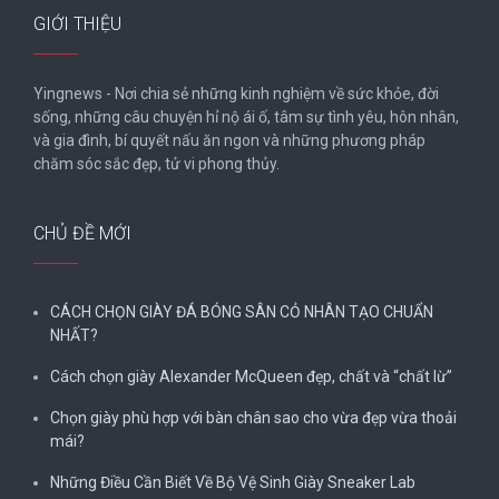
GIỚI THIỆU
Yingnews - Nơi chia sẻ những kinh nghiệm về sức khỏe, đời
sống, những câu chuyện hỉ nộ ái ố, tâm sự tình yêu, hôn nhân,
và gia đình, bí quyết nấu ăn ngon và những phương pháp
chăm sóc sắc đẹp, tử vi phong thủy.
CHỦ ĐỀ MỚI
CÁCH CHỌN GIÀY ĐÁ BÓNG SÂN CỎ NHÂN TẠO CHUẨN
NHẤT?
Cách chọn giày Alexander McQueen đẹp, chất và “chất lừ”
Chọn giày phù hợp với bàn chân sao cho vừa đẹp vừa thoải
mái?
Những Điều Cần Biết Về Bộ Vệ Sinh Giày Sneaker Lab