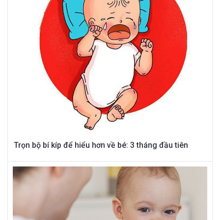
Trọn bộ bí kíp để hiểu hơn về bé: 3 tháng đầu tiên