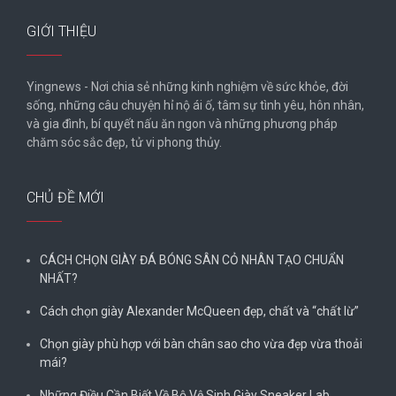
GIỚI THIỆU
Yingnews - Nơi chia sẻ những kinh nghiệm về sức khỏe, đời
sống, những câu chuyện hỉ nộ ái ố, tâm sự tình yêu, hôn nhân,
và gia đình, bí quyết nấu ăn ngon và những phương pháp
chăm sóc sắc đẹp, tử vi phong thủy.
CHỦ ĐỀ MỚI
CÁCH CHỌN GIÀY ĐÁ BÓNG SÂN CỎ NHÂN TẠO CHUẨN
NHẤT?
Cách chọn giày Alexander McQueen đẹp, chất và “chất lừ”
Chọn giày phù hợp với bàn chân sao cho vừa đẹp vừa thoải
mái?
Những Điều Cần Biết Về Bộ Vệ Sinh Giày Sneaker Lab