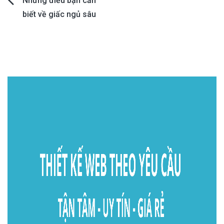
Post
Những điều bạn cần
biết về giấc ngủ sâu
navigation