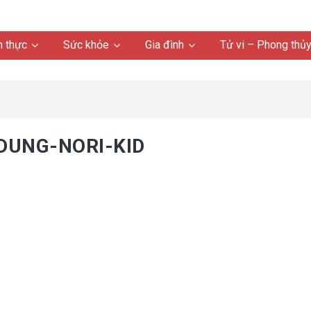
 thực
Sức khỏe
Gia đình
Tử vi – Phong thủ
DUNG-NORI-KID