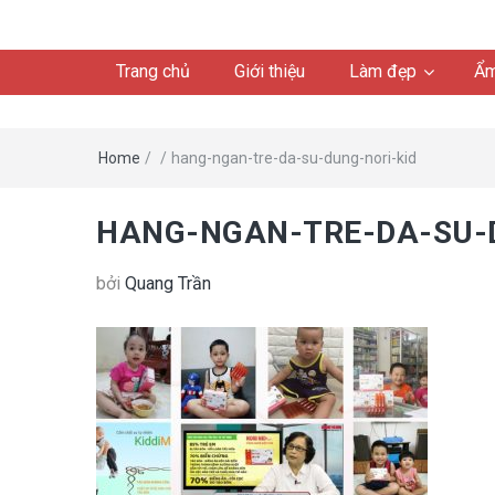
Trang chủ
Giới thiệu
Làm đẹp
Ẩm
Home
/
/
hang-ngan-tre-da-su-dung-nori-kid
HANG-NGAN-TRE-DA-SU-
bởi
Quang Trần