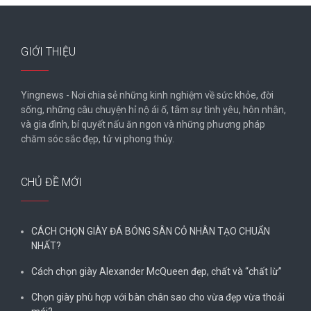
GIỚI THIỆU
Yingnews - Nơi chia sẻ những kinh nghiệm về sức khỏe, đời
sống, những câu chuyện hỉ nộ ái ố, tâm sự tình yêu, hôn nhân,
và gia đình, bí quyết nấu ăn ngon và những phương pháp
chăm sóc sắc đẹp, tử vi phong thủy.
CHỦ ĐỀ MỚI
CÁCH CHỌN GIÀY ĐÁ BÓNG SÂN CỎ NHÂN TẠO CHUẨN
NHẤT?
Cách chọn giày Alexander McQueen đẹp, chất và “chất lừ”
Chọn giày phù hợp với bàn chân sao cho vừa đẹp vừa thoải