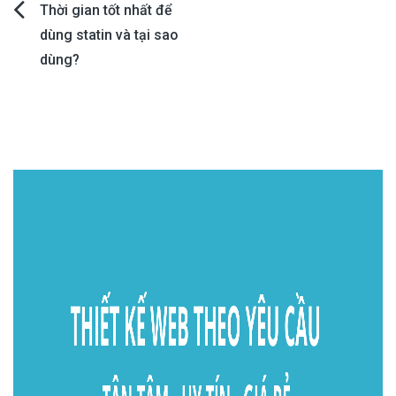
Post
Thời gian tốt nhất để
dùng statin và tại sao
navigation
dùng?