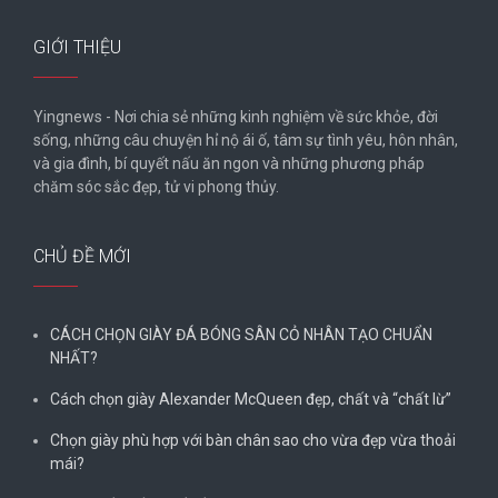
GIỚI THIỆU
Yingnews - Nơi chia sẻ những kinh nghiệm về sức khỏe, đời
sống, những câu chuyện hỉ nộ ái ố, tâm sự tình yêu, hôn nhân,
và gia đình, bí quyết nấu ăn ngon và những phương pháp
chăm sóc sắc đẹp, tử vi phong thủy.
CHỦ ĐỀ MỚI
CÁCH CHỌN GIÀY ĐÁ BÓNG SÂN CỎ NHÂN TẠO CHUẨN
NHẤT?
Cách chọn giày Alexander McQueen đẹp, chất và “chất lừ”
Chọn giày phù hợp với bàn chân sao cho vừa đẹp vừa thoải
mái?