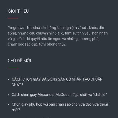
GIỚI THIỆU
Yingnews - Nơi chia sẻ những kinh nghiệm về sức khỏe, đời
sống, những câu chuyện hỉ nộ ái ố, tâm sự tình yêu, hôn nhân,
và gia đình, bí quyết nấu ăn ngon và những phương pháp
chăm sóc sắc đẹp, tử vi phong thủy.
CHỦ ĐỀ MỚI
CÁCH CHỌN GIÀY ĐÁ BÓNG SÂN CỎ NHÂN TẠO CHUẨN
NHẤT?
Cách chọn giày Alexander McQueen đẹp, chất và “chất lừ”
Chọn giày phù hợp với bàn chân sao cho vừa đẹp vừa thoải
mái?