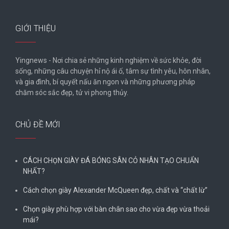
GIỚI THIỆU
Yingnews - Nơi chia sẻ những kinh nghiệm về sức khỏe, đời
sống, những câu chuyện hỉ nộ ái ố, tâm sự tình yêu, hôn nhân,
và gia đình, bí quyết nấu ăn ngon và những phương pháp
chăm sóc sắc đẹp, tử vi phong thủy.
CHỦ ĐỀ MỚI
CÁCH CHỌN GIÀY ĐÁ BÓNG SÂN CỎ NHÂN TẠO CHUẨN
NHẤT?
Cách chọn giày Alexander McQueen đẹp, chất và “chất lừ”
Chọn giày phù hợp với bàn chân sao cho vừa đẹp vừa thoải
mái?