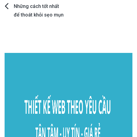
Post
Những cách tốt nhất
để thoát khỏi sẹo mụn
navigation