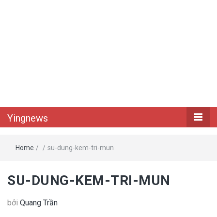
Yingnews
Home
/
/
su-dung-kem-tri-mun
SU-DUNG-KEM-TRI-MUN
bởi
Quang Trần