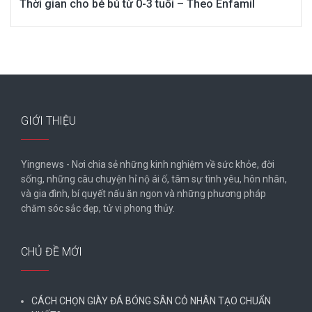
Thời gian cho bé bú từ 0-3 tuổi – Theo Enfamil
GIỚI THIỆU
Yingnews - Nơi chia sẻ những kinh nghiệm về sức khỏe, đời
sống, những câu chuyện hỉ nộ ái ố, tâm sự tình yêu, hôn nhân,
và gia đình, bí quyết nấu ăn ngon và những phương pháp
chăm sóc sắc đẹp, tử vi phong thủy.
CHỦ ĐỀ MỚI
CÁCH CHỌN GIÀY ĐÁ BÓNG SÂN CỎ NHÂN TẠO CHUẨN